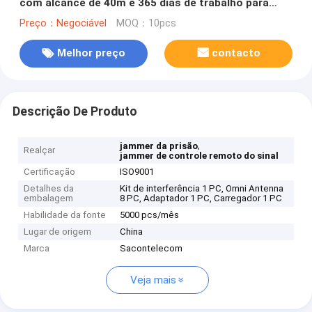
com alcance de 40m e 365 dias de trabalho para
prisões e escolas
Preço：Negociável
MOQ：10pcs
Melhor preço
contacto
Descrição De Produto
,
jammer da prisão
Realçar
jammer de controle remoto do sinal
Certificação
ISO9001
Detalhes da
Kit de interferência 1 PC, Omni Antenna
embalagem
8 PC, Adaptador 1 PC, Carregador 1 PC
Habilidade da fonte
5000 pcs/mês
Lugar de origem
China
Marca
Sacontelecom
Veja mais