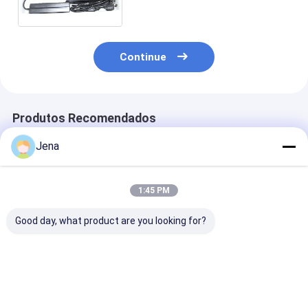
trabalho para prisões e
escolas
Continue
Produtos Recomendados
Jena
1:45 PM
Good day, what product are you looking for?
30W Potência de
Bloqueador de
24 Horas de
Saída 12 Canais
celular de alta
Trabalho Inte
Bloqueador de Sinal
potência 400W à
de Telefone Ce
Sem Fio com Design
prova d'água IP65
Prisão com 6
de Adaptador de
com software de
Antenas e 90W
Melhor preço
Melhor preço
Melhor pr
Carro para Bloqueio
monitoramento para
Potência para