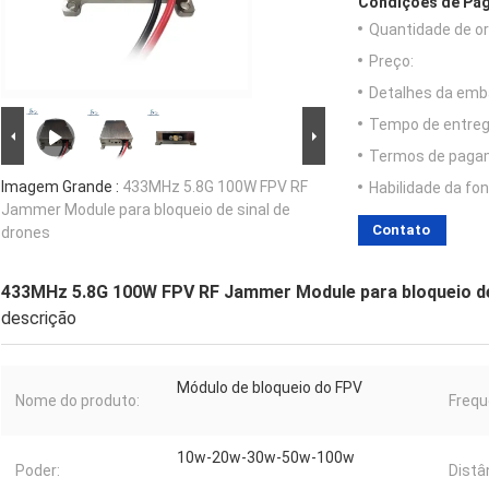
Condições de Pag
Quantidade de o
Preço:
Detalhes da emb
Tempo de entreg
Termos de paga
Imagem Grande :
433MHz 5.8G 100W FPV RF
Habilidade da fon
Jammer Module para bloqueio de sinal de
Contato
drones
433MHz 5.8G 100W FPV RF Jammer Module para bloqueio de
descrição
Módulo de bloqueio do FPV
Nome do produto:
Frequ
10w-20w-30w-50w-100w
Poder:
Distâ