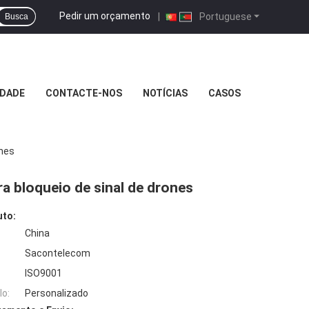
Pedir um orçamento
|
Portuguese
Busca
IDADE
CONTACTE-NOS
NOTÍCIAS
CASOS
nes
bloqueio de sinal de drones
uto:
China
Sacontelecom
ISO9001
o:
Personalizado