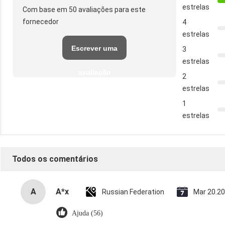
estrelas
Com base em 50 avaliações para este
fornecedor
4
estrelas
Escrever uma
3
estrelas
avaliação
2
estrelas
1
estrelas
Todos os comentários
A
A*x
Russian Federation
Mar 20.2
Ajuda (56)