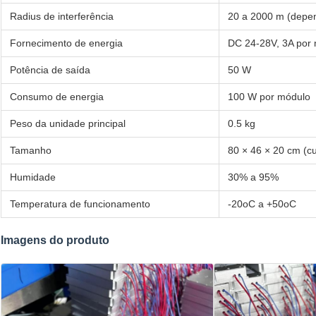
Radius de interferência
20 a 2000 m (depen
Fornecimento de energia
DC 24-28V, 3A por
Potência de saída
50 W
Consumo de energia
100 W por módulo
Peso da unidade principal
0.5 kg
Tamanho
80 × 46 × 20 cm (c
Humidade
30% a 95%
Temperatura de funcionamento
-20oC a +50oC
Imagens do produto