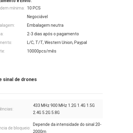
amento e Envio:
rdem mínima:
10 PCS
Negociável
alagem:
Embalagem neutra
a:
2-3 dias após o pagamento
mento:
L/C, T/T, Western Union, Paypal
te:
10000pcs/mês
 sinal de drones
433 MHz 900 MHz 1.2G 1.4G 1.5G
ências:
2.4G 5.2G 5.8G
Depende da intensidade do sinal 20-
ncia de bloqueio:
2000m