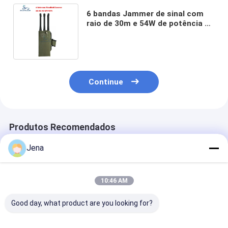
6 bandas Jammer de sinal com
raio de 30m e 54W de potência de
saída para Bluetooth GPS e Wi-Fi
Bloqueio
Continue
Produtos Recomendados
Jena
10:46 AM
Good day, what product are you looking for?
12 Antenas 30W
6 Bandas GPS
Bloqueador de 