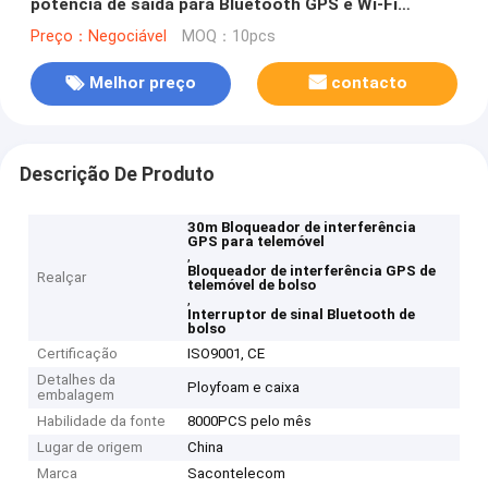
potência de saída para Bluetooth GPS e Wi-Fi
Bloqueio
Preço：Negociável
MOQ：10pcs
Melhor preço
contacto
Descrição De Produto
30m Bloqueador de interferência
GPS para telemóvel
,
Bloqueador de interferência GPS de
Realçar
telemóvel de bolso
,
Interruptor de sinal Bluetooth de
bolso
Certificação
ISO9001, CE
Detalhes da
Ployfoam e caixa
embalagem
Habilidade da fonte
8000PCS pelo mês
Lugar de origem
China
Marca
Sacontelecom